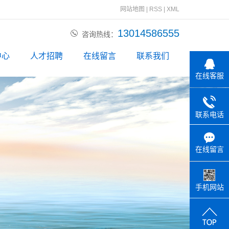
网站地图
|
RSS
|
XML
13014586555
咨询热线：
中心
人才招聘
在线留言
联系我们
在线客服
动态
资讯
联系电话
问题
在线留言
手机网站