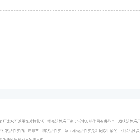
酒厂废水可以用煤质柱状活
椰壳活性炭厂家：活性炭的作用有哪些？
粉状活性炭
质柱状活性炭的用途非常
粉状活性炭厂家：椰壳活性炭是新房除甲醛的
柱状活性炭