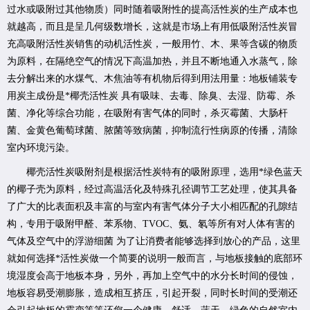
过水或吸附过其他物质）同时随着吸附性的提高活性炭的生产成本也
就越高，而且是呈几何级数增长，这就是市场上有用低吸附活性炭冒
充高吸附活性炭销售的动机活性炭，一般用竹、木、果等含碳的物质
为原料，在隔绝空气的情况下高温加热，并且不断地通入水蒸气，除
去分解出来的水煤气、木焦油等有机物后得到用法用量：地板铺装专
用炭主成份是*椰壳活性炭 具有吸味、去毒、除臭、去湿、防霉、杀
菌、净化等综合功能，在吸附有害气体的同时，杀灭霉菌、大肠杆
菌、金黄色葡萄球菌、脓菌等致病菌，抑制流行性病原的传播，清除
室内环境污染。
椰壳活性炭吸附剂是根据活性炭特有的吸附原理，选用*绿色蓝天
的椰子壳为原料，经过高温活化及特殊孔径调节工艺处理，使其具备
了广大的比表面积及丰富的与室内有害气体分子大小相匹配的孔隙结
构，专用于吸附甲醛、苯系物、TVOC、氨、氡等所有对人体有害的
气体及空气中的浮游细菌 为了让消费者能够选择到放心的产品，这里
就如何选择*活性炭做一个简要的说明一般而言，与地板接触的底部环
境湿度会高于地板本身，另外，再加上空气中的水分长时间的侵蚀，
地板容易受潮膨胀，造成相互挤压，引起开裂，同时长时间的受潮还