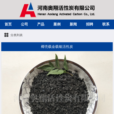
首页
公司
产品
案例
新闻
招聘
联系
分类列表
椰壳载金载银活性炭