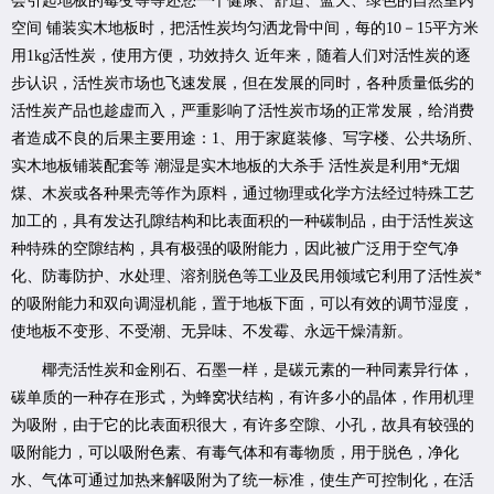
会引起地板的霉变等等还您一个健康、舒适、蓝天、绿色的自然室内
空间 铺装实木地板时，把活性炭均匀洒龙骨中间，每的10－15平方米
用1kg活性炭，使用方便，功效持久 近年来，随着人们对活性炭的逐
步认识，活性炭市场也飞速发展，但在发展的同时，各种质量低劣的
活性炭产品也趁虚而入，严重影响了活性炭市场的正常发展，给消费
者造成不良的后果主要用途：1、用于家庭装修、写字楼、公共场所、
实木地板铺装配套等 潮湿是实木地板的大杀手 活性炭是利用*无烟
煤、木炭或各种果壳等作为原料，通过物理或化学方法经过特殊工艺
加工的，具有发达孔隙结构和比表面积的一种碳制品，由于活性炭这
种特殊的空隙结构，具有极强的吸附能力，因此被广泛用于空气净
化、防毒防护、水处理、溶剂脱色等工业及民用领域它利用了活性炭*
的吸附能力和双向调湿机能，置于地板下面，可以有效的调节湿度，
使地板不变形、不受潮、无异味、不发霉、永远干燥清新。
椰壳活性炭和金刚石、石墨一样，是碳元素的一种同素异行体，
碳单质的一种存在形式，为蜂窝状结构，有许多小的晶体，作用机理
为吸附，由于它的比表面积很大，有许多空隙、小孔，故具有较强的
吸附能力，可以吸附色素、有毒气体和有毒物质，用于脱色，净化
水、气体可通过加热来解吸附为了统一标准，使生产可控制化，在活