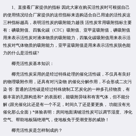
1、直接看厂家提供的指标 因此大家在购买活性炭时可根据自己
的使用情况结合厂家提供的这些指标来选购适合自己用途的活性炭这
三种指标越高，表明活性炭的吸附能力越强 活性炭常用吸附指标主要
有：碘吸附值、四氯化碳（CTC）吸附值、亚甲蓝吸附值，碘吸附值
用来表示活性炭对液体物质的吸附能力，四氯化碳吸附值用来表示活
性炭对气体物质的吸附能力，亚甲蓝吸附值是用来表示活性炭脱色能
力的什么是活性碳?
椰壳活性炭基本知识：
椰壳活性炭采用的是经过特殊处理的催化活性碳，不仅具有良好
的物理吸附作用，还具有对污染物 的催化分解作用，不会形成二次污
染 答: 普通的活性碳是经过特殊烧制工艺炭化的一种多孔径物质，有
极丰富的孔隙构造和* 的表面积，能吸附异味和有害气体，但不能分
解 (跟光催化比还是有一个不足，时间久了还是要更换， 功能没有光
催化那么全面 ) *体验表明：房间地面满铺活性炭可以调节湿度、净化
空气、帮助地板隔绝潮气，使地板免于受潮变形的威胁！
椰壳活性炭是怎样制成的？