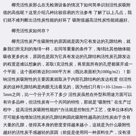
椰壳活性炭那么在无检测设备的情况下如何简单识别活性炭吸附
值的高低呢？这里介绍几种比较容易的方法参考 了解了以上几点，我
们就不难判断出活性炭性能的好坏了 吸附值越高活性炭性能就越好。
椰壳活性炭如何存？
椰壳活性炭产生吸附性的原因就是因为它有发达的孔隙结构，就
象我们所见到的海绵一样，在同等重量的条件下，海绵比其他物体能
吸收更多的水，原因也是因为它具有发达的孔隙结构活性炭孔隙发达
的程度是难以想象的，若取1克活性炭，将里面所有的孔壁都展开成一
个平面，这个面积将达到1000平方米（既比表面积为1000g/m2）！影
响活性炭吸附性的主要因素就取决于内部孔隙结构的发达程度 但活性
炭的这种孔隙结构是肉眼无法看见的，因为他们只有1×10-12mm—10-
5mm之间，比一个分子大不了多少 活性炭虽然在外型和用途方面可以
有许多品种，但活性炭有一个共同的特性，那就是“吸附性” 在生产过
程中，提高活性炭吸附性能的*办法就是控制生产工艺，使单位体积内
尽可能多地增加活性炭的孔隙结构因此吸附性越高的活性炭由于含有
大量的孔隙，使得其本身的密度变得越来越小，这就是为什么吸附性
越好的活性炭手感越轻的原因（前提是使用同一种原料生产，没有浸