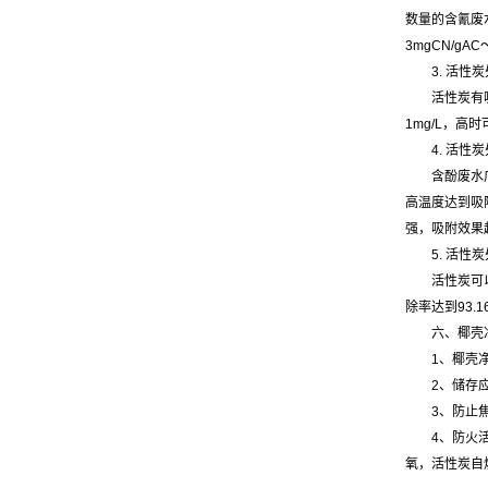
数量的含氰废
3mgCN/g
3. 活性
活性炭有
1mg/L，高
4. 活性
含酚废水
高温度达到吸
强，吸附效
5. 活性
活性炭可
除率达到93
六、椰壳
1、椰壳
2、储存
3、防止
4、防火
氧，活性炭自