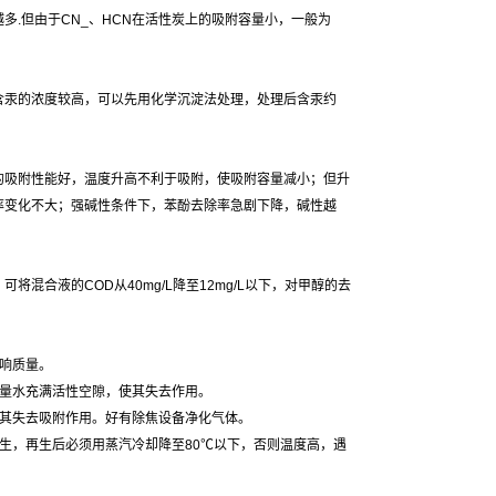
.但由于CN_、HCN在活性炭上的吸附容量小，一般为
含汞的浓度较高，可以先用化学沉淀法处理，处理后含汞约
的吸附性能好，温度升高不利于吸附，使吸附容量减小；但升
率变化不大；强碱性条件下，苯酚去除率急剧下降，碱性越
合液的COD从40mg/L降至12mg/L以下，对甲醇的去
响质量。
大量水充满活性空隙，使其失去作用。
使其失去吸附作用。好有除焦设备净化气体。
生，再生后必须用蒸汽冷却降至80℃以下，否则温度高，遇