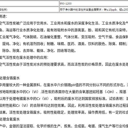
用途：
空气活性炭被广泛应用于饮用水、工业用水和废水的深度净化生活、工业水质净化及
鱼、海运等行业水质净化处理，能有效吸附水中的游离氯、酚、硫和其它有机污染特，
工业尾气净化、气体脱硫、石油催化重整，气体分离、变压吸附、空气干燥、食品保
、提纯、净化；有机溶剂回收；制糖、味精、医药、酒类、饮料的脱色、除臭、精制
、除杂、除臭、去异味、载体、净化、回收等功能。
氯气活性炭在废水处理中的应用：
空气活性炭由于活性炭对水的预处理要求高，而且活性炭的价格昂贵，因此在废水处
的。
炭处理含铬废水
中用量较大的一种金属原料，在废水中六价铬随pH值的不同分别以不同的形式存在。
效地吸附废水中的Cr（Ⅵ）.活性炭的表面存在大量的含氧基团如羟基（-OH）、羧基（
用于处理电镀废水中的Cr（Ⅵ），吸附后的废水可达到国家排放标准。试验表明：溶液中C
吸附性能和Cr（Ⅵ）的去除率均达到佳效果。因此，利用活性炭处理含铬废水的过程
结果。活性炭处理含铬废水，吸附性能稳定，处理效率高，操作费用低，有一定的
炭处理含氰废水
产中，金银的湿法提取、化学纤维的生产、炼焦、合成氨、电镀、煤气生产等行业均