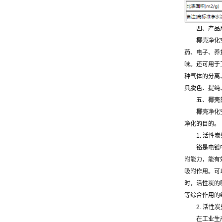
四、产品
椰壳净化
药、电子、养
味。还可用于
种气体的分离
具脱色、提纯
五、椰壳
椰壳净化
净化的目
1. 活性
铬是电镀
附能力，能有
吸附作用。可以
时，活性炭的
等综合作用的
2. 活性
在工业生