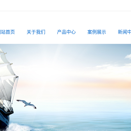
网站首页
关于我们
产品中心
案例展示
新闻
公司简介
云南椰壳活性炭
案例展示
公司
资质档案
云南果壳活性炭
行业
云南粉状活性炭
相关
云南柱状活性炭
云南蜂窝活性炭
云南球状活性炭
云南煤质颗粒活
性炭
云南煤质粉状活