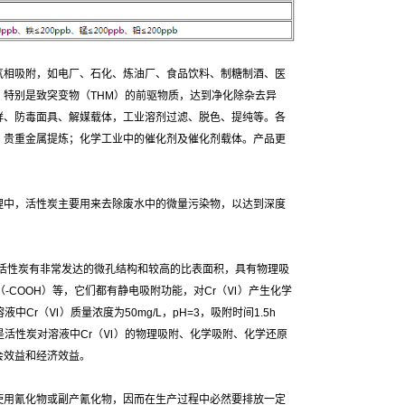
气相吸附，如电厂、石化、炼油厂、食品饮料、制糖制酒、医
特别是致突变物（THM）的前驱物质，达到净化除杂去异
鲜、防毒面具、解媒载体，工业溶剂过滤、脱色、提纯等。各
；贵重金属提炼；化学工业中的催化剂及催化剂载体。产品更
理中，活性炭主要用来去除废水中的微量污染物，以达到深度
活性炭有非常发达的微孔结构和较高的比表面积，具有物理吸
-COOH）等，它们都有静电吸附功能，对Cr（Ⅵ）产生化学
r（Ⅵ）质量浓度为50mg/L，pH=3，吸附时间1.5h
是活性炭对溶液中Cr（Ⅵ）的物理吸附、化学吸附、化学还原
社会效益和经济效益。
使用氰化物或副产氰化物，因而在生产过程中必然要排放一定