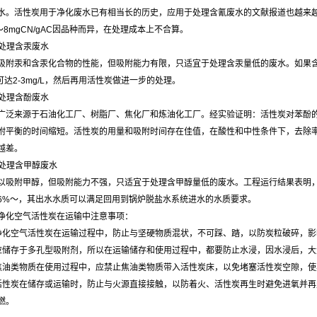
水。活性炭用于净化废水已有相当长的历史，应用于处理含氰废水的文献报道也越来越多
AC～8mgCN/gAC因品种而异，在处理成本上不合算。
炭处理含汞废水
吸附汞和含汞化合物的性能，但吸附能力有限，只适宜于处理含汞量低的废水。如果
时可达2-3mg/L，然后再用活性炭做进一步的处理。
炭处理含酚废水
广泛来源于石油化工厂、树脂厂、焦化厂和炼油化工厂。经实验证明：活性炭对苯酚
附平衡的时间缩短。活性炭的用量和吸附时间存在佳值，在酸性和中性条件下，去除
果越差。
炭处理含甲醇废水
以吸附甲醇，但吸附能力不强，只适宜于处理含甲醇量低的废水。工程运行结果表明，可将混
.16%～，其出水水质可以满足回用到锅炉脱盐水系统进水的水质要求。
净化空气活性炭在运输中注意事项：
净化空气活性炭在运输过程中，防止与坚硬物质混状，不可踩、踏，以防炭粒破碎，影
应储存于多孔型吸附剂，所以在运输储存和使用过程中，都要防止水浸，因水浸后，
焦油类物质在使用过程中，应禁止焦油类物质带入活性炭床，以免堵塞活性炭空隙，
活性炭在储存或运输时，防止与火源直接接触，以防着火、活性炭再生时避免进氧并再
燃。