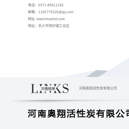
电话：0371-85611192
邮箱：1165775526@qq.com
网址: www.hnaxhxt.com
地址：巩义市西村镇工业区
河南奥翔活性炭有限公司